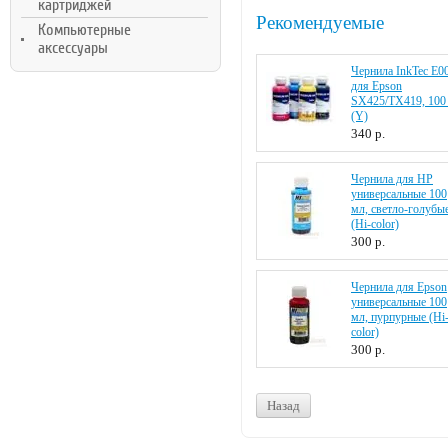
картриджей
Рекомендуемые
Компьютерные
аксессуары
Чернила InkTec E0
для Epson
SX425/TX419, 100
(Y)
340
р.
Чернила для HP
универсальные 100
мл, светло-голубы
(Hi-color)
300
р.
Чернила для Epson
универсальные 100
мл, пурпурные (Hi
color)
300
р.
Назад