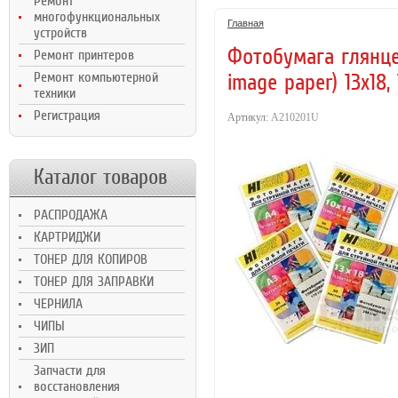
Ремонт
Ultra M106/MFP
H
многофункциональных
M134, 2,3K
Главная
устройств
Фотобумага глянце
Ремонт принтеров
Ремонт компьютерной
image paper) 13x18, 
техники
Регистрация
Артикул:
A210201U
Чип для Kyo
C5100DN чё
175
р.
150
р.
5K
Каталог товаров
РАСПРОДАЖА
КАРТРИДЖИ
ТОНЕР ДЛЯ КОПИРОВ
ТОНЕР ДЛЯ ЗАПРАВКИ
ЧЕРНИЛА
ЧИПЫ
ЗИП
Запчасти для
восстановления