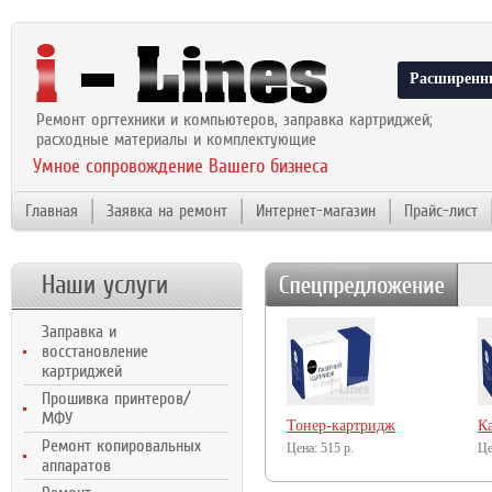
Расширенн
Ремонт оргтехники и компьютеров, заправка картриджей;
расходные материалы и комплектующие
Умное сопровождение Вашего бизнеса
Главная
Заявка на ремонт
Интернет-магазин
Прайс-лист
Наши услуги
Заправка и
восстановление
картриджей
Прошивка принтеров/
МФУ
Тонер-картридж
К
Ремонт копировальных
NetProduct (N-
515
р.
Ne
аппаратов
CF233A) для HP LJ
C