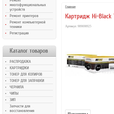
Ремонт
Ultra M106/MFP
H
многофункциональных
M134, 2,3K
Главная
устройств
Картридж Hi-Black 
Ремонт принтеров
Ремонт компьютерной
Артикул:
989698925
техники
Регистрация
Каталог товаров
РАСПРОДАЖА
КАРТРИДЖИ
ТОНЕР ДЛЯ КОПИРОВ
ТОНЕР ДЛЯ ЗАПРАВКИ
ЧЕРНИЛА
ЧИПЫ
ЗИП
Запчасти для
восстановления
Параметры