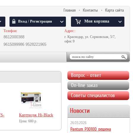
Главная
Контакты
Карта сайта
Вход / Регистрация
Моя корзина
Телефон:
Адрес::
8612000388
г. Краснодар, ул. Сормовская, 5/7,
офис 9
9615099986
9528221965
Вопрос - ответ
On-line заказ
Советы специалистов
Новости
FS-
Картридж Hi-Black
FX-10/FX-9/Q2612A
680
р.
26.03.2026
для Canon/HP
Pantum P3010D решена