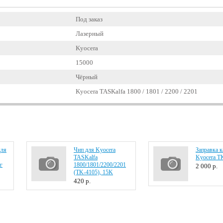
Под заказ
Лазерный
Kyocera
15000
Чёрный
Kyocera TASKalfa 1800 / 1801 / 2200 / 2201
для
Чип для Kyocera
Заправка 
TASKalfa
Kyocera T
г
1800/1801/2200/2201
2 000
р.
(TK-4105), 15K
420
р.