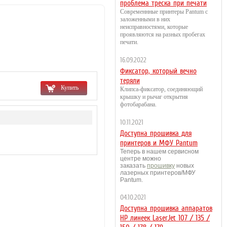
проблема треска при печати
Современнные принтеры Pantum с
заложенными в них
неисправностями, которые
проявляются на разных пробегах
печати.
16.09.2022
Фиксатор, который вечно
теряли
Купить
Клипса-фиксатор, соединяющий
крышку и рычаг открытия
фотобарабана.
10.11.2021
Доступна прошивка для
принтеров и МФУ Pantum
Теперь в нашем сервисном
центре можно
заказать
прошивку
новых
лазерных принтеров/МФУ
Pantum.
04.10.2021
Доступна прошивка аппаратов
HP линеек LaserJet 107 / 135 /