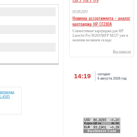
150 / 178 / 179
01.09.2017
Новинка ассортимента - аналог
картриджа HP CF230A
Совместимые картриджи для HP
LaserJet Pro M203/MFP M227 уже в
наличии на нашем складе.
Все новости
сегодня:
14:19
6 августа 2026 год
картриджа
K-4105