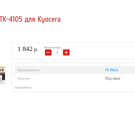
P/Canon
black)
TK-4105 для Kyocera
1 842
Количество:
р.
−
+
Hi-Black
Производитель
Под заказ
Наличие
поделиться