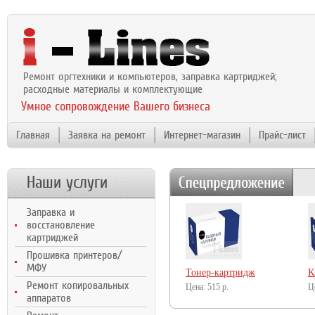
Ремонт оргтехники и компьютеров, заправка картриджей;
расходные материалы и комплектующие
Умное сопровождение Вашего бизнеса
Главная
Заявка на ремонт
Интернет-магазин
Прайс-лист
Наши услуги
Заправка и
восстановление
картриджей
Прошивка принтеров/
МФУ
Тонер-картридж
К
Ремонт копировальных
NetProduct (N-
515
р.
N
аппаратов
CF233A) для HP LJ
C