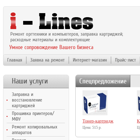
Ремонт оргтехники и компьютеров, заправка картриджей;
расходные материалы и комплектующие
Умное сопровождение Вашего бизнеса
Главная
Заявка на ремонт
Интернет-магазин
Прайс-лист
Наши услуги
Заправка и
восстановление
картриджей
Прошивка принтеров/
МФУ
Тонер-картридж
К
Ремонт копировальных
NetProduct (N-
515
р.
N
аппаратов
CF233A) для HP LJ
C