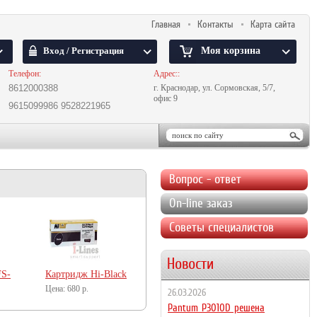
Главная
Контакты
Карта сайта
Вход / Регистрация
Моя корзина
Телефон:
Адрес::
8612000388
г. Краснодар, ул. Сормовская, 5/7,
офис 9
9615099986
9528221965
Вопрос - ответ
On-line заказ
Советы специалистов
Новости
FS-
Картридж Hi-Black
FX-10/FX-9/Q2612A
680
р.
26.03.2026
для Canon/HP
Pantum P3010D решена