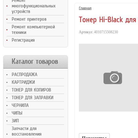
Ремонт
Ultra M106/MFP
H
многофункциональных
M134, 2,3K
Главная
устройств
Тонер Hi-Black дл
Ремонт принтеров
Ремонт компьютерной
техники
Артикул:
4010715508230
Регистрация
Каталог товаров
РАСПРОДАЖА
КАРТРИДЖИ
ТОНЕР ДЛЯ КОПИРОВ
ТОНЕР ДЛЯ ЗАПРАВКИ
ЧЕРНИЛА
ЧИПЫ
ЗИП
Запчасти для
восстановления
Параметры