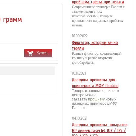
проблема треска при печати
Современнные принтеры Pantum с
заложенными в них
неисправностями, которые
0 грамм
проявляются на разных пробегах
печати.
16.09.2022
Фиксатор, который вечно
теряли
Купить
Клипса-фиксатор, соединяющий
крышку и рычаг открытия
фотобарабана.
10.11.2021
Доступна прошивка для
принтеров и МФУ Pantum
Теперь в нашем сервисном
центре можно
заказать
прошивку
новых
лазерных принтеров/МФУ
Pantum.
04.10.2021
Доступна прошивка аппаратов
HP линеек LaserJet 107 / 135 /