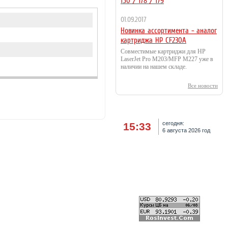
150 / 178 / 179
01.09.2017
Новинка ассортимента - аналог
картриджа HP CF230A
Совместимые картриджи для HP
LaserJet Pro M203/MFP M227 уже в
наличии на нашем складе.
Все новости
сегодня:
15:33
6 августа 2026 год