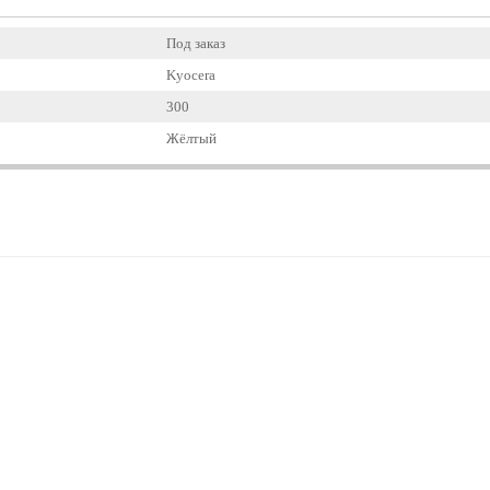
Под заказ
Kyocera
300
Жёлтый