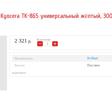
P/Canon
black)
я Kyocera TK-865 универсальный жёлтый, 30
2 321
Количество:
р.
−
+
Hi-Black
Производитель
Под заказ
Наличие
поделиться