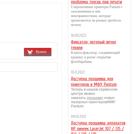
проблема треска при печати
Современнные принтеры Pantum с
заложенными в них
неисправностями, которые
проявляются на разных пробегах
печати.
16.09.2022
Фиксатор, который вечно
теряли
Купить
Клипса-фиксатор, соединяющий
крышку и рычаг открытия
фотобарабана.
10.11.2021
Доступна прошивка для
принтеров и МФУ Pantum
Теперь в нашем сервисном
центре можно
заказать
прошивку
новых
лазерных принтеров/МФУ
Pantum.
04.10.2021
Доступна прошивка аппаратов
HP линеек LaserJet 107 / 135 /