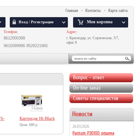
Главная
Контакты
Карта сайта
Вход / Регистрация
Моя корзина
Телефон:
Адрес::
8612000388
г. Краснодар, ул. Сормовская, 5/7,
офис 9
9615099986
9528221965
Вопрос - ответ
On-line заказ
Советы специалистов
Новости
FS-
Картридж Hi-Black
FX-10/FX-9/Q2612A
680
р.
26.03.2026
для Canon/HP
Pantum P3010D решена