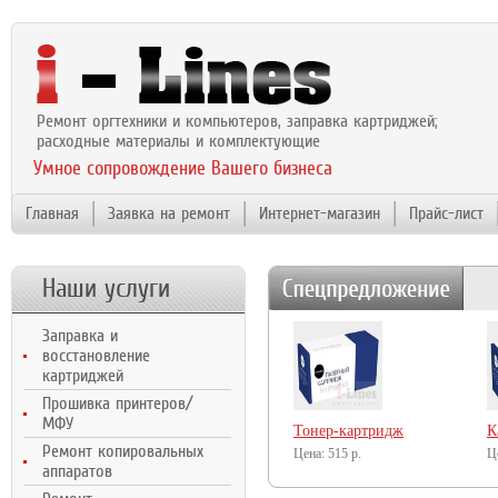
Ремонт оргтехники и компьютеров, заправка картриджей;
расходные материалы и комплектующие
Умное сопровождение Вашего бизнеса
Главная
Заявка на ремонт
Интернет-магазин
Прайс-лист
Наши услуги
Заправка и
восстановление
картриджей
Прошивка принтеров/
МФУ
Тонер-картридж
К
Ремонт копировальных
NetProduct (N-
515
р.
N
аппаратов
CF233A) для HP LJ
C