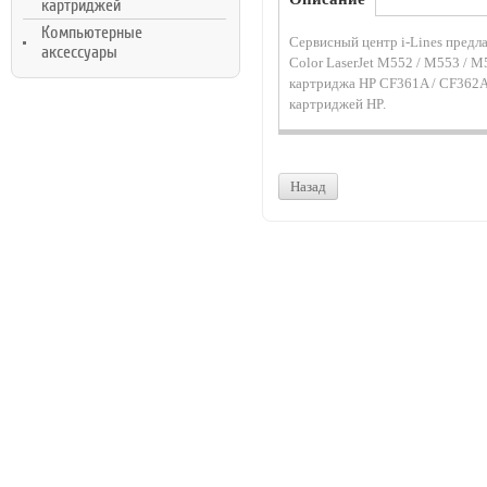
картриджей
Компьютерные
Сервисный центр i-Lines предл
аксессуары
Color LaserJet M552 / M553 / 
картриджа HP CF361A / CF362A 
картриджей HP.
Назад