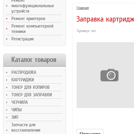
Ремонт
Ultra M106/MFP
H
многофункциональных
M134, 2,3K
Главная
устройств
Заправка картридж
Ремонт принтеров
Ремонт компьютерной
Артикул:
нет
техники
Регистрация
Каталог товаров
РАСПРОДАЖА
КАРТРИДЖИ
ТОНЕР ДЛЯ КОПИРОВ
ТОНЕР ДЛЯ ЗАПРАВКИ
ЧЕРНИЛА
ЧИПЫ
ЗИП
Запчасти для
восстановления
Описание