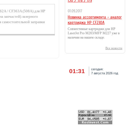
150 / 178 / 179
62A / CF363A (508A) для HP
01.09.2017
а запчастей) лазерного
Новинка ассортимента - аналог
я самостоятельной заправки
картриджа HP CF230A
Совместимые картриджи для HP
LaserJet Pro M203/MFP M227 уже в
наличии на нашем складе.
Все новости
сегодня:
01:31
7 августа 2026 год