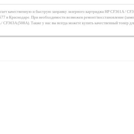
агает качественную и быструю заправку лазерного картриджа HP CF361A / CF3
M577 в Краснодаре. При необходимости возможен ремонт/восстановление (замен
/ CF363A (508A). Также у нас вы всегда можете купить качественный тонер дл