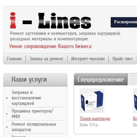
Расширенн
Ремонт оргтехники и компьютеров, заправка картриджей;
расходные материалы и комплектующие
Умное сопровождение Вашего бизнеса
Главная
Заявка на ремонт
Интернет-магазин
Прайс-лист
Наши услуги
Заправка и
восстановление
картриджей
Прошивка принтеров/
МФУ
Тонер-картридж
К
Ремонт копировальных
NetProduct (N-
515
р.
Ne
аппаратов
CF233A) для HP LJ
C