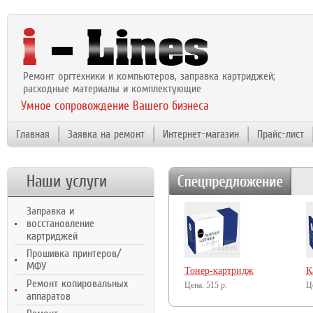
Ремонт оргтехники и компьютеров, заправка картриджей;
расходные материалы и комплектующие
Умное сопровождение Вашего бизнеса
Главная
Заявка на ремонт
Интернет-магазин
Прайс-лист
Наши услуги
Заправка и
восстановление
картриджей
Прошивка принтеров/
МФУ
Тонер-картридж
К
Ремонт копировальных
NetProduct (N-
515
р.
N
аппаратов
CF233A) для HP LJ
C