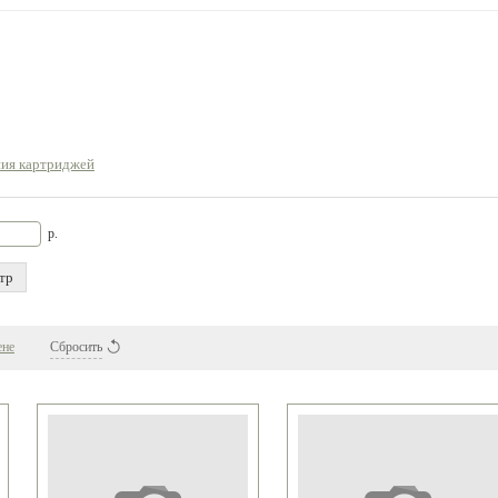
P/Canon
black)
ния картриджей
р.
тр
ене
Сбросить