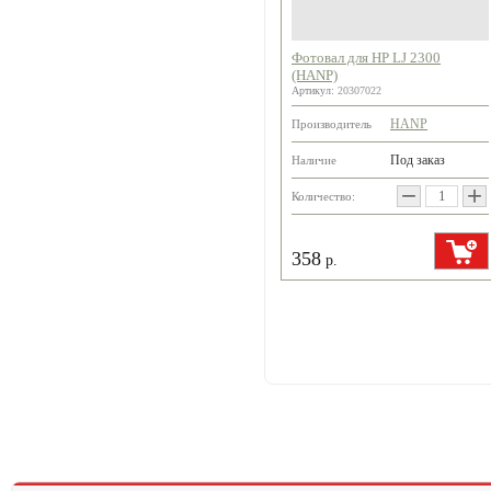
Фотовал для HP LJ 2300
(HANP)
Артикул:
20307022
HANP
Производитель
Под заказ
Наличие
−
+
Количество:
358
р.