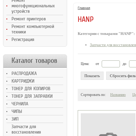
Ремонт
Ultra M106/MFP
H
многофункциональных
M134, 2,3K
Главная
устройств
HANP
Ремонт принтеров
Ремонт компьютерной
техники
Категории с товарами "HANP":
Регистрация
Запчасти для восстановле
Каталог товаров
Цена:
от
до
РАСПРОДАЖА
Показать
Сбросить филь
КАРТРИДЖИ
ТОНЕР ДЛЯ КОПИРОВ
Сортировать по:
Названию
Ц
ТОНЕР ДЛЯ ЗАПРАВКИ
ЧЕРНИЛА
ЧИПЫ
ЗИП
Запчасти для
восстановления