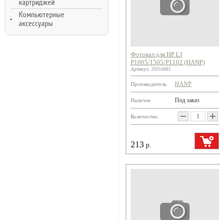
картриджей
Компьютерные
аксессуары
Фотовал для HP LJ
P1005/1505/P1102 (HANP)
Артикул:
20310081
HANP
Производитель
Под заказ
Наличие
−
+
Количество:
213
р.