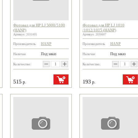
Фотовал для HP LJ 5000/5100
Фотовал для HP LJ 1010
(HANP)
/1012/1015 (HANP)
Артикул:
2031005
Артикул:
2030607
HANP
HANP
Производитель
Производитель
Под заказ
Под заказ
Наличие
Наличие
−
+
−
+
Количество:
Количество:
515
193
р.
р.