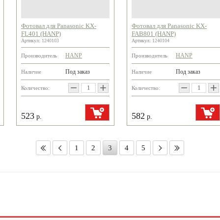
Фотовал для Panasonic KX-
Фотовал для Panasonic KX-
FL401 (HANP)
FAB801 (HANP)
Артикул:
1240103
Артикул:
1240104
HANP
HANP
Производитель
Производитель
Под заказ
Под заказ
Наличие
Наличие
−
+
−
+
Количество:
Количество:
523
582
р.
р.
1
2
3
4
5