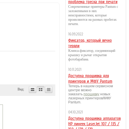
проблема треска при печати
Современнные принтеры Pantum с
заложенными в них
неисправностями, которые
проявляются на разных пробегах
печати.
16.09.2022
Фиксатор, который вечно
теряли
Клипса-фиксатор, соединяющий
крышку и рычаг открытия
фотобарабана.
10.11.2021
Доступна прошивка для
принтеров и МФУ Pantum
Теперь в нашем сервисном
Вид:
центре можно
заказать
прошивку
новых
лазерных принтеров/МФУ
Pantum.
04.10.2021
Доступна прошивка аппаратов
HP линеек LaserJet 107 / 135 /