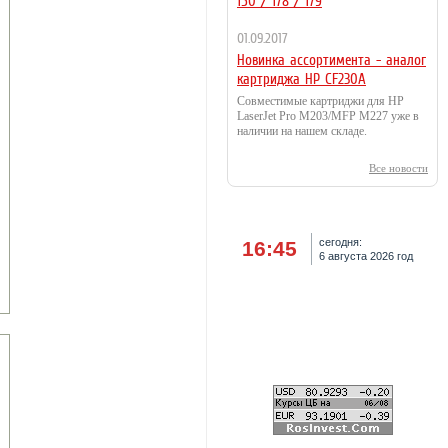
150 / 178 / 179
01.09.2017
Новинка ассортимента - аналог
картриджа HP CF230A
Совместимые картриджи для HP
LaserJet Pro M203/MFP M227 уже в
наличии на нашем складе.
Все новости
сегодня:
16:45
6 августа 2026 год