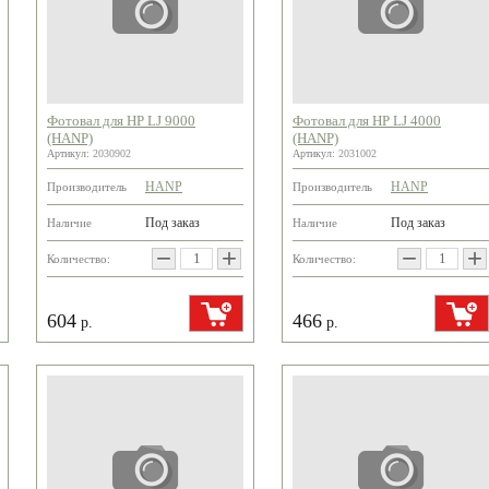
Фотовал для HP LJ 9000
Фотовал для HP LJ 4000
(HANP)
(HANP)
Артикул:
2030902
Артикул:
2031002
HANP
HANP
Производитель
Производитель
Под заказ
Под заказ
Наличие
Наличие
−
+
−
+
Количество:
Количество:
604
466
р.
р.