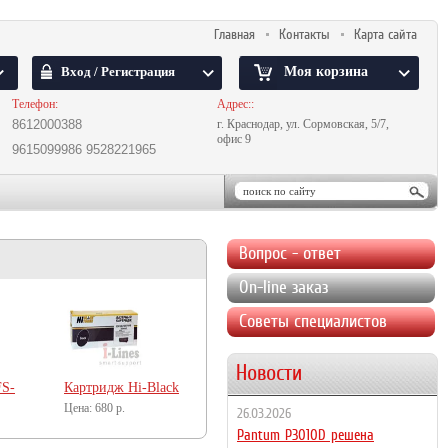
Главная
Контакты
Карта сайта
Вход / Регистрация
Моя корзина
Телефон:
Адрес::
8612000388
г. Краснодар, ул. Сормовская, 5/7,
офис 9
9615099986
9528221965
Вопрос - ответ
On-line заказ
Советы специалистов
Новости
FS-
Картридж Hi-Black
FX-10/FX-9/Q2612A
680
р.
26.03.2026
для Canon/HP
Pantum P3010D решена