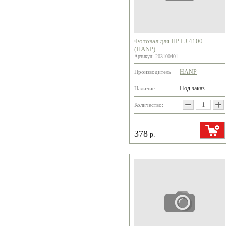
Фотовал для HP LJ 4100
(HANP)
Артикул:
203100401
HANP
Производитель
Под заказ
Наличие
−
+
Количество:
378
р.